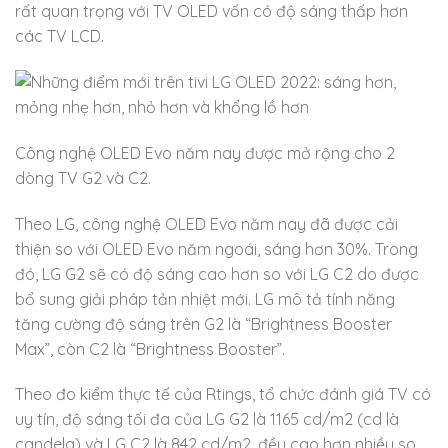
rất quan trọng với TV OLED vốn có độ sáng thấp hơn
các TV LCD.
Công nghệ OLED Evo năm nay được mở rộng cho 2
dòng TV G2 và C2.
Theo LG, công nghệ OLED Evo năm nay đã được cải
thiện so với OLED Evo năm ngoái, sáng hơn 30%. Trong
đó, LG G2 sẽ có độ sáng cao hơn so với LG C2 do được
bổ sung giải pháp tản nhiệt mới. LG mô tả tính năng
tăng cường độ sáng trên G2 là “Brightness Booster
Max”, còn C2 là “Brightness Booster”.
Theo đo kiểm thực tế của Rtings, tổ chức đánh giá TV có
uy tín, độ sáng tối đa của LG G2 là 1165 cd/m2 (cd là
candela) và LG C2 là 842 cd/m2, đều cao hơn nhiều so