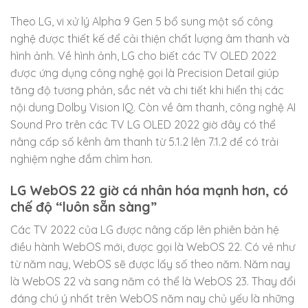
Theo LG, vi xử lý Alpha 9 Gen 5 bổ sung một số công
nghệ được thiết kế để cải thiện chất lượng âm thanh và
hình ảnh. Về hình ảnh, LG cho biết các TV OLED 2022
được ứng dụng công nghệ gọi là Precision Detail giúp
tăng độ tương phản, sắc nét và chi tiết khi hiển thị các
nội dung Dolby Vision IQ. Còn về âm thanh, công nghệ AI
Sound Pro trên các TV LG OLED 2022 giờ đây có thể
nâng cấp số kênh âm thanh từ 5.1.2 lên 7.1.2 để có trải
nghiệm nghe đắm chìm hơn.
LG WebOS 22 giờ cá nhân hóa mạnh hơn, có
chế độ “luôn sẵn sàng”
Các TV 2022 của LG được nâng cấp lên phiên bản hệ
điều hành WebOS mới, được gọi là WebOS 22. Có vẻ như
từ năm nay, WebOS sẽ được lấy số theo năm. Năm nay
là WebOS 22 và sang năm có thể là WebOS 23. Thay đổi
đáng chú ý nhất trên WebOS năm nay chủ yếu là những