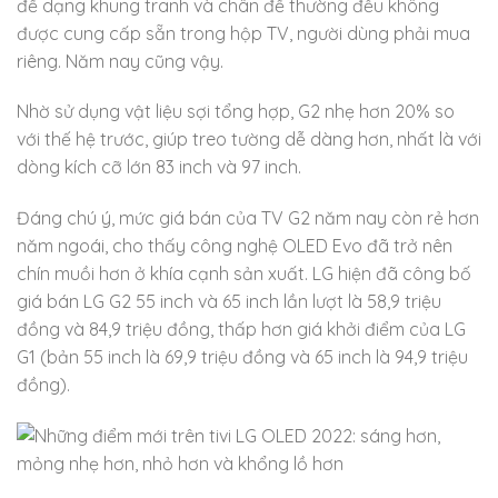
đế dạng khung tranh và chân đế thường đều không
được cung cấp sẵn trong hộp TV, người dùng phải mua
riêng. Năm nay cũng vậy.
Nhờ sử dụng vật liệu sợi tổng hợp, G2 nhẹ hơn 20% so
với thế hệ trước, giúp treo tường dễ dàng hơn, nhất là với
dòng kích cỡ lớn 83 inch và 97 inch.
Đáng chú ý, mức giá bán của TV G2 năm nay còn rẻ hơn
năm ngoái, cho thấy công nghệ OLED Evo đã trở nên
chín muồi hơn ở khía cạnh sản xuất. LG hiện đã công bố
giá bán LG G2 55 inch và 65 inch lần lượt là 58,9 triệu
đồng và 84,9 triệu đồng, thấp hơn giá khởi điểm của LG
G1 (bản 55 inch là 69,9 triệu đồng và 65 inch là 94,9 triệu
đồng).