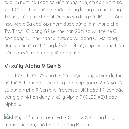
của LG năm nay còn có viền mỏng hơn, chỉ còn 6mm so
với 10.2mm trên thế hệ trước. Trọng lượng của hai dòng
TV này cũng nhẹ hơn nhiều nhờ sử dụng vật liệu sợi tổng
hợp kẹp giữa các lớp nhôm được dùng làm khung cho
TV. Theo LG, dòng G2 sẽ nhẹ hơn 20% so với thế hệ G1,
còn dòng C2 nhẹ hơn tới 47% so với dòng C1. Rõ ràng,
đây là cải tiến rất đáng kể về thiết kế, giúp TV trông tràn
viền hơn và treo tường dễ dàng hơn.
Vi xử lý Alpha 9 Gen 5
Các TV OLED 2022 của LG đều được trang bị vi xử lý thế
hệ thứ 5. Trong đó, các dòng cao cấp gồm G2, C2 và Z2
sử dụng Alpha 9 Gen 5 AI Processor 8K hoặc 4K, còn các
dòng giá rẻ hơn dùng vi xử lý Alpha 7 (OLED A2) hoặc
Alpha 5.