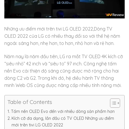
Những ưu điểm mới trên tivi LG OLED 2022,Dòng TV
OLED 2022 của LG có nhiều thay đổi so với thế hệ năm
ngoái: sáng hơn, nhẹ hơn, to hơn, nhỏ hơn và rẻ hơn.
Năm nay là năm đầu tiên, LG ra mắt TV OLED 4K kích cỡ
“siêu nhỏ” 42 inch và “siêu to” 97 inch. Công nghệ tấm
nền Evo cải thiện độ sáng cũng được mở rộng cho hai
dòng C2 và G2. Trong khi đó, hệ điều hành TV thông
minh Web OS cũng được nâng cấp nhiều tính năng mới.
Table of Contents
Tấm nền OLED Evo đến với nhiều dòng sản phẩm hơn
Kích cỡ đa dạng, lần đầu có TV OLED Những ưu điểm
mới trên tivi LG OLED 2022