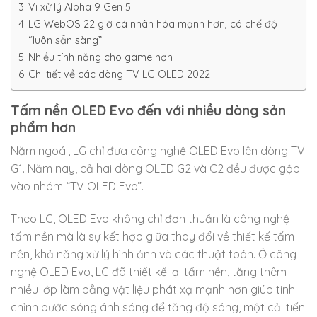
Vi xử lý Alpha 9 Gen 5
LG WebOS 22 giờ cá nhân hóa mạnh hơn, có chế độ
“luôn sẵn sàng”
Nhiều tính năng cho game hơn
Chi tiết về các dòng TV LG OLED 2022
Tấm nền OLED Evo đến với nhiều dòng sản
phẩm hơn
Năm ngoái, LG chỉ đưa công nghệ OLED Evo lên dòng TV
G1. Năm nay, cả hai dòng OLED G2 và C2 đều được gộp
vào nhóm “TV OLED Evo”.
Theo LG, OLED Evo không chỉ đơn thuần là công nghệ
tấm nền mà là sự kết hợp giữa thay đổi về thiết kế tấm
nền, khả năng xử lý hình ảnh và các thuật toán. Ở công
nghệ OLED Evo, LG đã thiết kế lại tấm nền, tăng thêm
nhiều lớp làm bằng vật liệu phát xạ mạnh hơn giúp tinh
chỉnh bước sóng ánh sáng để tăng độ sáng, một cải tiến