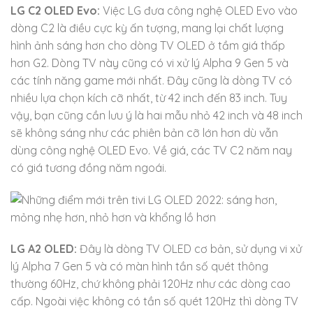
LG C2 OLED Evo:
Việc LG đưa công nghệ OLED Evo vào
dòng C2 là điều cực kỳ ấn tượng, mang lại chất lượng
hình ảnh sáng hơn cho dòng TV OLED ở tầm giá thấp
hơn G2. Dòng TV này cũng có vi xử lý Alpha 9 Gen 5 và
các tính năng game mới nhất. Đây cũng là dòng TV có
nhiều lựa chọn kích cỡ nhất, từ 42 inch đến 83 inch. Tuy
vậy, bạn cũng cần lưu ý là hai mẫu nhỏ 42 inch và 48 inch
sẽ không sáng như các phiên bản cỡ lớn hơn dù vẫn
dùng công nghệ OLED Evo. Về giá, các TV C2 năm nay
có giá tương đồng năm ngoái.
LG A2 OLED:
Đây là dòng TV OLED cơ bản, sử dụng vi xử
lý Alpha 7 Gen 5 và có màn hình tần số quét thông
thường 60Hz, chứ không phải 120Hz như các dòng cao
cấp. Ngoài việc không có tần số quét 120Hz thì dòng TV