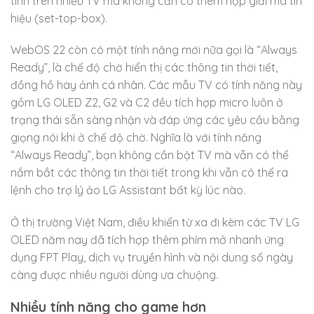
tinh trên nhiều TV mà không cần có thêm hộp giải mã tín
hiệu (set-top-box).
WebOS 22 còn có một tính năng mới nữa gọi là “Always
Ready”, là chế độ chờ hiển thị các thông tin thời tiết,
đồng hồ hay ảnh cá nhân. Các mẫu TV có tính năng này
gồm LG OLED Z2, G2 và C2 đều tích hợp micro luôn ở
trạng thái sẵn sàng nhận và đáp ứng các yêu cầu bằng
giọng nói khi ở chế độ chờ. Nghĩa là với tính năng
“Always Ready”, bạn không cần bật TV mà vẫn có thể
nắm bắt các thông tin thời tiết trong khi vẫn có thể ra
lệnh cho trợ lý ảo LG Assistant bất kỳ lúc nào.
Ở thị trường Việt Nam, điều khiển từ xa đi kèm các TV LG
OLED năm nay đã tích hợp thêm phím mở nhanh ứng
dụng FPT Play, dịch vụ truyền hình và nội dung số ngày
càng được nhiều người dùng ưa chuộng.
Nhiều tính năng cho game hơn