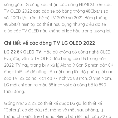
sáng yếu. LG cũng xác nhận các cổng HDMI 2.1 trên các
TV OLED 2022 cao cấp sẽ có băng thông 48Gbit/s so
với 40Gbit/s trên thế hệ TV 2020 và 2021. Băng thông
48Gbit/s hiện tại có thể ít hữu dụng nhưng điều đó sẽ
giúp các TV OLED này không bị lạc hậu trong tương lai.
Chi tiết về các dòng TV LG OLED 2022
LG Z2 8K OLED TV:
Mặc dù không có công nghệ OLED
Evo, đây vẫn là TV OLED đầu bảng của LG trong năm
2022. TV này trang bị vi xử lý Alpha 9 Gen 5 phiên bản 8K
được thiết kế để nâng cấp nội dung lên độ phân giải cao
của TV. Z2 có hai kích cỡ 77 inch và 88 inch. Ở Việt Nam,
LG mới chỉ bán ra mẫu 88 inch với giá công bố là 890
triệu đồng.
Giống như G2, Z2 có thiết kế được LG gọi là thiết kế
“Gallery”, có độ dày rất mỏng và mặt sau phẳng, lý
tưởng cho việc treo tường. Riêng bản 88 inch của Z2 có