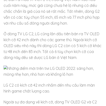
cuối năm nay, mức giá cũng chưa hé lộ nhưng có điều
chắc chắn là giá của nó sẽ rất mắc. Tất nhiên, dòng G2
vẫn có các tùy chọn 55 inch, 65 inch và 77 inch phù hợp
với nhu cầu số đông người dùng hơn.
Ở dòng TV LG C2, LG cũng lần đầu tiên bán ra TV OLED
kích cỡ 42 inch dành cho các game thủ. Ngoài kích cỡ
OLED siêu nhỏ này thì dòng LG C2 còn có 5 kích cỡ khác
từ 48 inch đến 83 inch. Tất cả 6 tùy chọn kích cỡ của
dòng này đều sẽ được LG bán ở Việt Nam.
LG C2 có kích cỡ 42 inch nhắm đến nhu cầu làm màn
hình game chất lượng cao.
Ngoài sự đa dạng về kích cỡ, dòng TV OLED G2 và C2