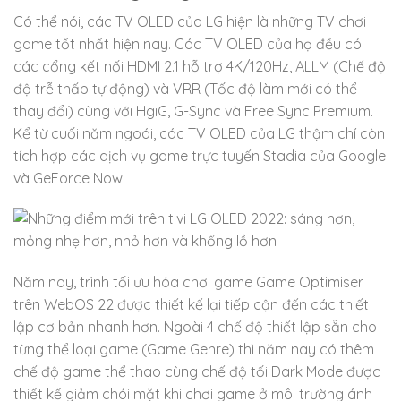
Có thể nói, các TV OLED của LG hiện là những TV chơi
game tốt nhất hiện nay. Các TV OLED của họ đều có
các cổng kết nối HDMI 2.1 hỗ trợ 4K/120Hz, ALLM (Chế độ
độ trễ thấp tự động) và VRR (Tốc độ làm mới có thể
thay đổi) cùng với HgiG, G-Sync và Free Sync Premium.
Kể từ cuối năm ngoái, các TV OLED của LG thậm chí còn
tích hợp các dịch vụ game trực tuyến Stadia của Google
và GeForce Now.
Năm nay, trình tối ưu hóa chơi game Game Optimiser
trên WebOS 22 được thiết kế lại tiếp cận đến các thiết
lập cơ bản nhanh hơn. Ngoài 4 chế độ thiết lập sẵn cho
từng thể loại game (Game Genre) thì năm nay có thêm
chế độ game thể thao cùng chế độ tối Dark Mode được
thiết kế giảm chói mặt khi chơi game ở môi trường ánh