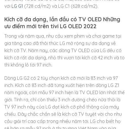
với
LG G1
(728 cd/m2) và LG C1 (628 cd/m2).
Kích cỡ đa dạng, lần đầu có TV OLED Những
ưu điểm mới trên tivi LG OLED 2022
Trong vài năm qua, nhu cầu xem phim và chơi game tại
gia tăng cao đã thôi thúc LG mở rộng sự đa dạng về
kích cỡ TV. Năm nay, các dòng TV OLED của LG đều có
kích cỡ rất đa dạng, nhỏ thì vươn tới kích cỡ 42 inch và to
thì khổng lồ tới 97 inch.
Dòng LG G2 có 2 tùy chọn kích cỡ mới là 83 inch và 97
inch. Kích cỡ 83 inch đã từng xuất hiện trên dòng LG Z1
năm ngoái, còn mẫu 97 inch hiện là TV OLED lớn nhất thế
giới. Tính ra, chỉ còn thiếu 3 inch đường chéo nữa thôi là
TV 97 inch này của LG đạt kích cỡ phổ thông của máy
chiếu. Đây chắc chắn sẽ là kích cỡ TV tuyệt vời cho nhu
cầu giải trí cao cấp trong nhiều năm tới. LG cho biết họ
sẽ bán ra mẫu 97 inch ở thị trường Việt Nam vào nửa