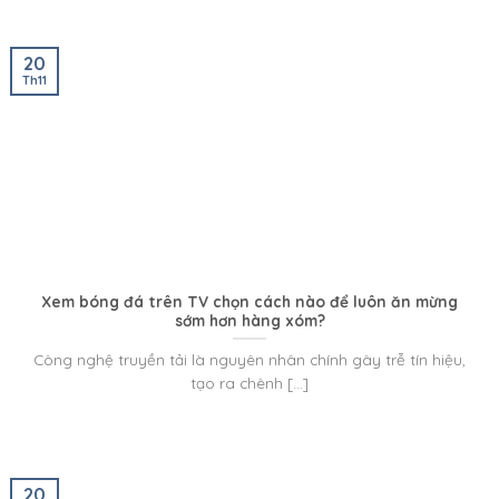
20
Th11
Xem bóng đá trên TV chọn cách nào để luôn ăn mừng
sớm hơn hàng xóm?
Công nghệ truyền tải là nguyên nhân chính gây trễ tín hiệu,
tạo ra chênh [...]
20