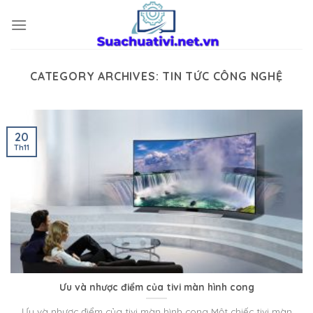
Skip
to
content
CATEGORY ARCHIVES:
TIN TỨC CÔNG NGHỆ
20
Th11
Ưu và nhược điểm của tivi màn hình cong
Ưu và nhược điểm của tivi màn hình cong Một chiếc tivi màn