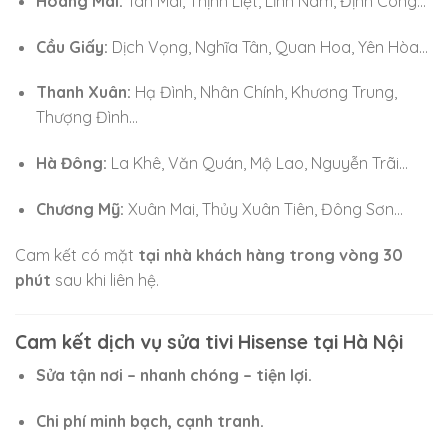
Hoàng Mai:
Tân Mai, Thịnh Liệt, Lĩnh Nam, Định Công…
Cầu Giấy:
Dịch Vọng, Nghĩa Tân, Quan Hoa, Yên Hòa…
Thanh Xuân:
Hạ Đình, Nhân Chính, Khương Trung,
Thượng Đình…
Hà Đông:
La Khê, Văn Quán, Mộ Lao, Nguyễn Trãi…
Chương Mỹ:
Xuân Mai, Thủy Xuân Tiên, Đông Sơn…
Cam kết có mặt
tại nhà khách hàng trong vòng 30
phút
sau khi liên hệ.
Cam kết dịch vụ sửa tivi Hisense tại Hà Nội
Sửa tận nơi – nhanh chóng – tiện lợi.
Chi phí minh bạch, cạnh tranh.