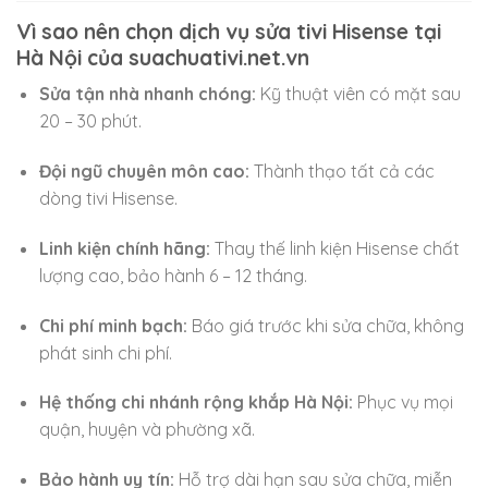
Vì sao nên chọn dịch vụ sửa tivi Hisense tại
Hà Nội của suachuativi.net.vn
Sửa tận nhà nhanh chóng:
Kỹ thuật viên có mặt sau
20 – 30 phút.
Đội ngũ chuyên môn cao:
Thành thạo tất cả các
dòng tivi Hisense.
Linh kiện chính hãng:
Thay thế linh kiện Hisense chất
lượng cao, bảo hành 6 – 12 tháng.
Chi phí minh bạch:
Báo giá trước khi sửa chữa, không
phát sinh chi phí.
Hệ thống chi nhánh rộng khắp Hà Nội:
Phục vụ mọi
quận, huyện và phường xã.
Bảo hành uy tín:
Hỗ trợ dài hạn sau sửa chữa, miễn