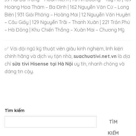
Hoàng Hoa Thám – Ba Đình | 162 Nguyễn Văn Cừ – Long
Biên | 931 Giải Phóng – Hoàng Mai | 12 Nguyễn Văn Huyên
– Cầu Giấy | 129 Nguyễn Trãi – Thanh Xuân | 221 Trần Phú
– Hà Đông | Khu Chiến Thắng – Xuân Mai – Chương Mỹ
✅ Với đội ngũ kỹ thuật viên giàu kinh nghiệm, linh kiện
chính hãng và dịch vụ tận nhà,
suachuativi.net.vn
là địa
chỉ
sửa tivi Hisense tại Hà Nội
uy tín, nhanh chóng và
đáng tin cậy.
Tìm kiếm
TÌM
KIẾM