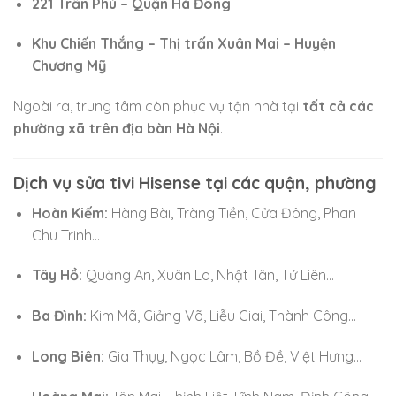
221 Trần Phú – Quận Hà Đông
Khu Chiến Thắng – Thị trấn Xuân Mai – Huyện
Chương Mỹ
Ngoài ra, trung tâm còn phục vụ tận nhà tại
tất cả các
phường xã trên địa bàn Hà Nội
.
Dịch vụ sửa tivi Hisense tại các quận, phường
Hoàn Kiếm:
Hàng Bài, Tràng Tiền, Cửa Đông, Phan
Chu Trinh…
Tây Hồ:
Quảng An, Xuân La, Nhật Tân, Tứ Liên…
Ba Đình:
Kim Mã, Giảng Võ, Liễu Giai, Thành Công…
Long Biên:
Gia Thụy, Ngọc Lâm, Bồ Đề, Việt Hưng…