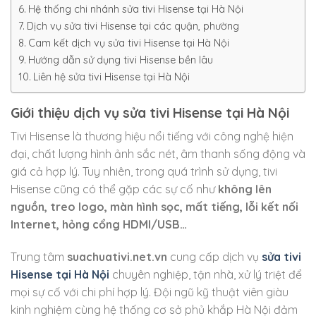
Hệ thống chi nhánh sửa tivi Hisense tại Hà Nội
Dịch vụ sửa tivi Hisense tại các quận, phường
Cam kết dịch vụ sửa tivi Hisense tại Hà Nội
Hướng dẫn sử dụng tivi Hisense bền lâu
Liên hệ sửa tivi Hisense tại Hà Nội
Giới thiệu dịch vụ sửa tivi Hisense tại Hà Nội
Tivi Hisense là thương hiệu nổi tiếng với công nghệ hiện
đại, chất lượng hình ảnh sắc nét, âm thanh sống động và
giá cả hợp lý. Tuy nhiên, trong quá trình sử dụng, tivi
Hisense cũng có thể gặp các sự cố như
không lên
nguồn, treo logo, màn hình sọc, mất tiếng, lỗi kết nối
Internet, hỏng cổng HDMI/USB…
Trung tâm
suachuativi.net.vn
cung cấp dịch vụ
sửa tivi
Hisense tại Hà Nội
chuyên nghiệp, tận nhà, xử lý triệt để
mọi sự cố với chi phí hợp lý. Đội ngũ kỹ thuật viên giàu
kinh nghiệm cùng hệ thống cơ sở phủ khắp Hà Nội đảm