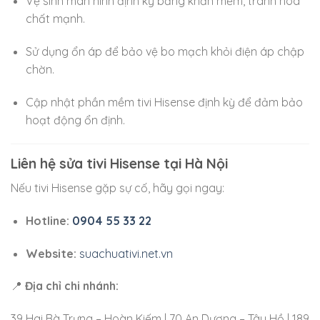
Vệ sinh màn hình định kỳ bằng khăn mềm, tránh hóa
chất mạnh.
Sử dụng ổn áp để bảo vệ bo mạch khỏi điện áp chập
chờn.
Cập nhật phần mềm tivi Hisense định kỳ để đảm bảo
hoạt động ổn định.
Liên hệ sửa tivi Hisense tại Hà Nội
Nếu tivi Hisense gặp sự cố, hãy gọi ngay:
Hotline:
0904 55 33 22
Website:
suachuativi.net.vn
📍
Địa chỉ chi nhánh:
39 Hai Bà Trưng – Hoàn Kiếm | 70 An Dương – Tây Hồ | 189