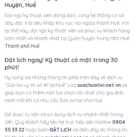
Huyện, Huế
Đội ngũ kỹ thuật viên đông đảo, cùng hệ thống cơ sở
dày đặc trải đều khắp khu vực nội ngoại thành Huế. Với
lợi thế này, đội ngũ kỹ thuật viên sẽ phục vụ khách hàng
sớm nhất và nhanh nhất tại Quận huyện trung tâm Huế:
Thành phố Huế
Đặt lịch ngay! Kỹ thuật có mặt trong 30
phút!
Hy vọng với những thông tin phía trên đây về dịch vụ
“
Sửa tivi uy tín số #1 tại
Huế” của
suachuativi.net.vn
sẽ
giúp bạn có thêm một lựa chọn tốt nhất cho gia đình
mình mỗi khi có nhu cầu Sửa
tivi
tại nhà Huế.
Để được tư vấn và sử dụng dịch vụ nhanh nhất trong
24h, Quý khách hãy liên hệ trực tiếp đến Hotline
0904
55 33 22
hoặc bấm
ĐẶT LỊCH
và điền đầy đủ thông tin.