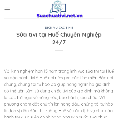
Skip
to
content
DỊCH VỤ CÁC TỈNH
Sửa tivi tại Huế Chuyên Nghiệp
24/7
Với kinh nghiệm hơn 15 năm trong lĩnh vực sửa tivi tại Huế
và bảo hành tivi ở Huế nói riêng và các tỉnh miền Bắc nói
chung, chúng tôi tự hào đã giúp hàng nghìn hộ gia đình
có thể yên tâm sử dụng chiếc tivi của gia đình mà không
lo các trở ngại về hỏng hóc, bảo hành, sửa chữa! Với
phương châm đặt chữ tín lên hàng đầu, chúng tôi tự hào
là đơn vị dẫn đầu thị trường Huế về các dịch vụ như: bảo
hành tivi ủy quyền chính hãng nhà sản xuất; sửa chữa