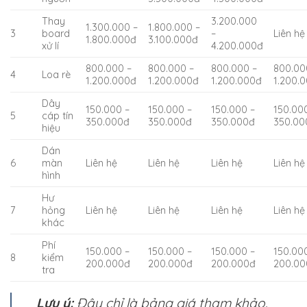
Thay
3.200.000
1.300.000 –
1.800.000 –
3
board
–
Liên hệ
1.800.000đ
3.100.000đ
xử lí
4.200.000đ
800.000 –
800.000 –
800.000 –
800.00
4
Loa rè
1.200.000đ
1.200.000đ
1.200.000đ
1.200.
Dây
150.000 –
150.000 –
150.000 –
150.00
5
cáp tín
350.000đ
350.000đ
350.000đ
350.00
hiệu
Dán
6
màn
Liên hệ
Liên hệ
Liên hệ
Liên hệ
hình
Hư
7
hỏng
Liên hệ
Liên hệ
Liên hệ
Liên hệ
khác
Phí
150.000 –
150.000 –
150.000 –
150.00
8
kiểm
200.000đ
200.000đ
200.000đ
200.00
tra
Lưu ý:
Đây chỉ là bảng giá tham khảo.