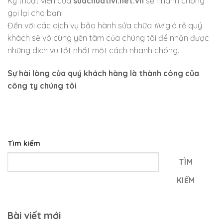
Kỹ thuật viên của
suachuativi.net.vn
sẽ nhanh chóng
gọi lại cho bạn!
Đến với các dịch vụ bảo hành sửa chữa
tivi
giá rẻ quý
khách sẽ vô cùng yên tâm của chúng tôi để nhận được
những dịch vụ tốt nhất một cách nhanh chóng.
Sự hài lòng của quý khách hàng là thành công của
công ty chúng tôi
Tìm kiếm
TÌM
KIẾM
Bài viết mới