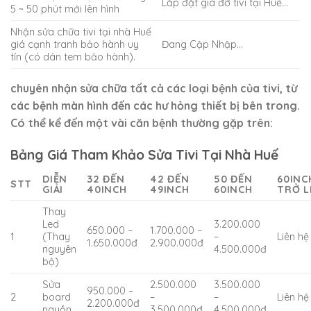
Lắp đặt giá đỡ tivi tại Huế…
5 ~ 50 phút mới lên hình
Nhận sửa chữa tivi tại nhà Huế
giá cạnh tranh bảo hành uy
Đang Cập Nhập…
tín (có dán tem bảo hành).
chuyên nhận sửa chữa tất cả các loại bệnh của tivi, từ
các bệnh màn hình đến các hư hỏng thiết bị bên trong.
Có thể kể đến một vài căn bệnh thường gặp trên:
Bảng Giá Tham Khảo Sửa Tivi Tại Nhà Huế
DIỄN
32 ĐẾN
42 ĐẾN
50 ĐẾN
60INC
STT
GIẢI
40INCH
49INCH
60INCH
TRỞ L
Thay
Led
3.200.000
650.000 –
1.700.000 –
1
(Thay
–
Liên hệ
1.650.000đ
2.900.000đ
nguyên
4.500.000đ
bộ)
Sửa
2.500.000
3.500.000
950.000 –
2
board
–
–
Liên hệ
2.200.000đ
nguồn
3.500.000đ
4.500.000đ