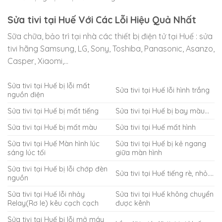
Sửa tivi tại Huế Với Các Lỗi Hiệu Quả Nhất
Sữa chữa, bảo trì tại nhà các thiết bị điện tử tại Huế : sửa
tivi hãng Samsung, LG, Sony, Toshiba, Panasonic, Asanzo,
Casper, Xiaomi,…
Sửa tivi tại Huế bị lỗi mất
Sửa tivi tại Huế lỗi hình trắng
nguồn điện
Sửa tivi tại Huế bị mất tiếng
Sửa tivi tại Huế bị bay màu…
Sửa tivi tại Huế bị mất màu
Sửa tivi tại Huế mất hình
Sửa tivi tại Huế Màn hình lúc
Sửa tivi tại Huế bị kẻ ngang
sáng lúc tối
giữa màn hình
Sửa tivi tại Huế bị lỗi chớp đèn
Sửa tivi tại Huế tiếng rè, nhỏ….
nguồn
Sửa tivi tại Huế lỗi nhảy
Sửa tivi tại Huế không chuyển
Relay(Rơ le) kêu cạch cạch
được kênh
Sửa tivi tại Huế bị lỗi mở máy