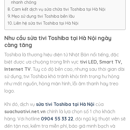
nhanh chóng
Cam kết dịch vụ sửa chữa tivi Toshiba tại Hà Nội
Mẹo sử dụng tivi Toshiba bền lâu
Liên hệ sửa tivi Toshiba tại Hà Nội
Nhu cầu sửa tivi Toshiba tại Hà Nội ngày
càng tăng
Toshiba là thương hiệu điện tử Nhật Bản nổi tiếng, đặc
biệt được ưa chuộng trong lĩnh vực
tivi LED, Smart TV,
Internet TV
. Tuy có độ bền cao, nhưng sau thời gian dài
sử dụng, tivi Toshiba khó tránh khỏi tình trạng hư hỏng
như mất nguồn, hỏng màn hình, lỗi âm thanh hay treo
logo.
Khi đó, dịch vụ
sửa tivi Toshiba tại Hà Nội
của
suachuativi.net.vn
chính là lựa chọn số 1 cho khách
hàng. Với hotline
0904 55 33 22
, đội ngũ kỹ thuật viên sẽ
đến tận nơi, kiểm tra miễn phí, báo giá minh bạch và