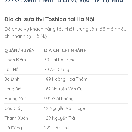
>>>>> : Xem Thêm : Dịch Vụ Sửa Tivi Tại Nhà
Địa chỉ sửa tivi Toshiba tại Hà Nội
Để phục vụ khách hàng tốt nhất, trung tâm đã mở nhiều
chi nhánh tại Hà Nội:
QUẬN/HUYỆN
ĐỊA CHỈ CHI NHÁNH
Hoàn Kiếm
39 Hai Bà Trưng
Tây Hồ
70 An Dương
Ba Đình
189 Hoàng Hoa Thám
Long Biên
162 Nguyễn Văn Cừ
Hoàng Mai
931 Giải Phóng
Cầu Giấy
12 Nguyễn Văn Huyên
Thanh Xuân
129 Nguyễn Trãi
Hà Đông
221 Trần Phú