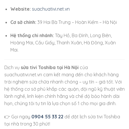
Website:
suachuativi.net.vn
Cơ sở chính:
39 Hai Bà Trưng – Hoàn Kiếm – Hà Nội
Hệ thống chi nhánh:
Tây Hồ, Ba Đình, Long Biên,
Hoàng Mai, Cầu Giấy, Thanh Xuân, Hà Đông, Xuân
Mai.
Dịch vụ
sửa tivi Toshiba tại Hà Nội
của
suachuativi.net.vn cam kết mang đến cho khách hàng
trải nghiệm sửa chữa nhanh chóng – uy tín – giá tốt. Với
hệ thống cơ sở phủ khắp các quận, đội ngũ kỹ thuật viên
lành nghề, linh kiện chính hãng và chế độ bảo hành dài
hạn, chúng tôi tự tin là lựa chọn số 1 cho mọi gia đình.
👉 Gọi ngay
0904 55 33 22
để đặt lịch sửa tivi Toshiba
tại nhà trong 30 phút!