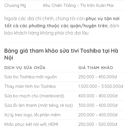
Chương Mỹ
Khu Chiến Thắng – Thị trấn Xuân Mai
Ngoài các địa chỉ chính, chúng tôi còn
phục vụ tận nơi
tất cả các phường thuộc các quận/huyện trên
, đảm
bảo khách hàng không phải chờ đợi lâu.
Bảng giá tham khảo sửa tivi Toshiba tại Hà
Nội
DỊCH VỤ SỬA CHỮA
GIÁ THAM KHẢO
Sửa tivi Toshiba mất nguồn
250.000 – 450.000đ
Thay màn hình tivi Toshiba
1.500.000 – 3.500.000đ
Sửa bo mạch chủ (mainboard)
400.000 – 800.000đ
Sửa lỗi âm thanh (mất tiếng, rè loa)
300.000 – 600.000đ
Xử lý treo logo, lỗi phần mềm
200.000 – 400.000đ
Khắc phục kết nối wifi, HDMI
250.000 – 500.000đ