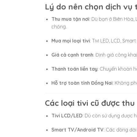
Lý do nên chọn dịch vụ 
Thu mua tận nơi
: Dù bạn ở Biên Hòa,
chóng.
Mua mọi loại tivi
: Tivi LED, LCD, Smar
Giá cả cạnh tranh
: Định giá công kha
Thanh toán liền tay
: Chuyển khoản h
Hỗ trợ toàn tỉnh Đồng Nai
: Không ph
Các loại tivi cũ được th
Tivi LCD/LED
: Dù còn sử dụng được 
Smart TV/Android TV
: Các dòng đời