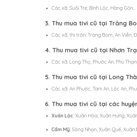
Các xã: Suối Tre, Bình Lộc, Hàng Gòn…
3. Thu mua tivi cũ tại Trảng B
Các xã, thị trấn: Trảng Bom, An Viễn, 
4. Thu mua tivi cũ tại Nhơn Tr
Các xã: Long Thọ, Phước An, Phú Thạnh
5. Thu mua tivi cũ tại Long Th
Các xã: An Phước, Tam An, Lộc An, Phư
6. Thu mua tivi cũ tại các huyệ
Xuân Lộc
: Xuân Hòa, Xuân Hưng, Xuâ
Cẩm Mỹ
: Sông Nhạn, Xuân Quế, Xuân