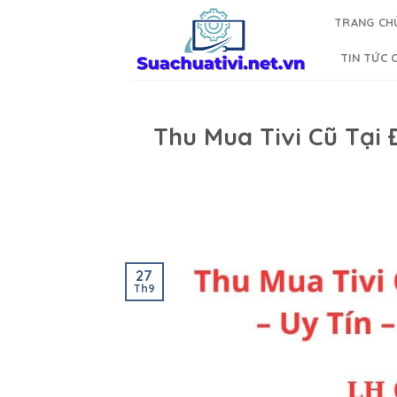
Skip
TRANG CH
to
content
TIN TỨC 
Thu Mua Tivi Cũ Tại 
27
Th9