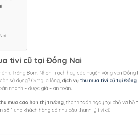
i
Nai
ua tivi cũ tại Đồng Nai
Khánh, Trảng Bom, Nhơn Trạch hay các huyện vùng ven Đồng 
g còn sử dụng? Đừng lo lắng,
dịch vụ
thu mua tivi cũ tại Đồng
bán nhanh – được giá – an toàn.
thu mua cao hơn thị trường
, thanh toán ngay tại chỗ và hỗ 
n số 1 cho khách hàng có nhu cầu thanh lý tivi cũ.