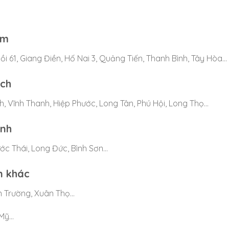
om
Đồi 61, Giang Điền, Hố Nai 3, Quảng Tiến, Thanh Bình, Tây Hòa…
ạch
, Vĩnh Thanh, Hiệp Phước, Long Tân, Phú Hội, Long Thọ…
ành
ớc Thái, Long Đức, Bình Sơn…
n khác
n Trường, Xuân Thọ…
 Mỹ…