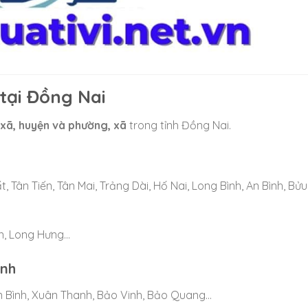
 tại Đồng Nai
 xã, huyện và phường, xã
trong tỉnh Đồng Nai.
Tân Tiến, Tân Mai, Trảng Dài, Hố Nai, Long Bình, An Bình, Bửu
ân, Long Hưng…
ánh
 Bình, Xuân Thanh, Bảo Vinh, Bảo Quang…