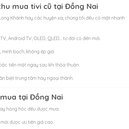
thu mua tivi cũ tại Đồng Nai
 Long Khánh hay các huyện xa, chúng tôi đều có mặt nhanh
t TV, Android TV, OLED, QLED… từ đời cũ đến mới.
i, minh bạch, không ép giá.
oặc tiền mặt ngay sau khi thỏa thuận.
ân biệt trung tâm hay ngoại thành.
u mua tại Đồng Nai
hay hỏng hóc đều được mua.
 mới được ưu tiên giá cao.