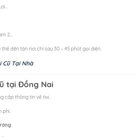
Lợi…
Hàm 2…
thể đến tận nơi chỉ sau 30 – 45 phút gọi điện.
i Cũ Tại Nhà
ũ tại Đồng Nai
 cấp thông tin về tivi.
 phí.
 ràng
.