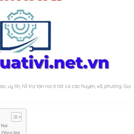
ao, uy tín, hỗ trợ tận nơi ở tất cả các huyện, xã, phường. Gọi
 Nai
i Đồng Nai