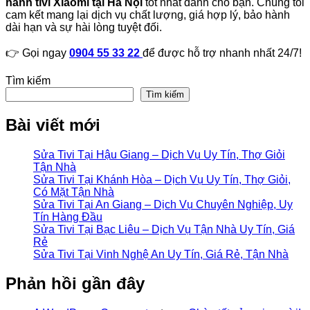
hành tivi Xiaomi tại Hà Nội
tốt nhất dành cho bạn. Chúng tôi
cam kết mang lại dịch vụ chất lượng, giá hợp lý, bảo hành
dài hạn và sự hài lòng tuyệt đối.
👉 Gọi ngay
0904 55 33 22
để được hỗ trợ nhanh nhất 24/7!
Tìm kiếm
Tìm kiếm
Bài viết mới
Sửa Tivi Tại Hậu Giang – Dịch Vụ Uy Tín, Thợ Giỏi
Tận Nhà
Sửa Tivi Tại Khánh Hòa – Dịch Vụ Uy Tín, Thợ Giỏi,
Có Mặt Tận Nhà
Sửa Tivi Tại An Giang – Dịch Vụ Chuyên Nghiệp, Uy
Tín Hàng Đầu
Sửa Tivi Tại Bạc Liêu – Dịch Vụ Tận Nhà Uy Tín, Giá
Rẻ
Sửa Tivi Tại Vinh Nghệ An Uy Tín, Giá Rẻ, Tận Nhà
Phản hồi gần đây