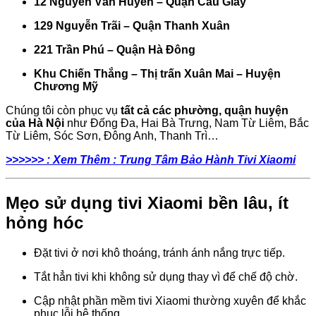
12 Nguyễn Văn Huyên – Quận Cầu Giấy
129 Nguyễn Trãi – Quận Thanh Xuân
221 Trần Phú – Quận Hà Đông
Khu Chiến Thắng – Thị trấn Xuân Mai – Huyện
Chương Mỹ
Chúng tôi còn phục vụ
tất cả các phường, quận huyện
của Hà Nội
như Đống Đa, Hai Bà Trưng, Nam Từ Liêm, Bắc
Từ Liêm, Sóc Sơn, Đông Anh, Thanh Trì…
>>>>>> : Xem Thêm : Trung Tâm Bảo Hành Tivi Xiaomi
Mẹo sử dụng tivi Xiaomi bền lâu, ít
hỏng hóc
Đặt tivi ở nơi khô thoáng, tránh ánh nắng trực tiếp.
Tắt hẳn tivi khi không sử dụng thay vì để chế độ chờ.
Cập nhật phần mềm tivi Xiaomi thường xuyên để khắc
phục lỗi hệ thống.