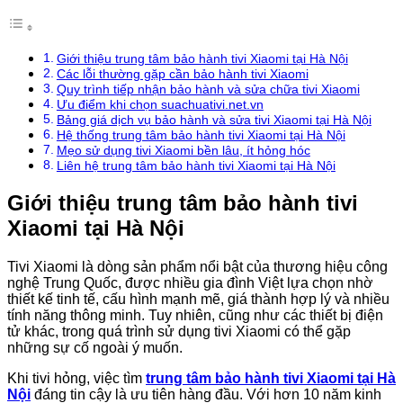
Giới thiệu trung tâm bảo hành tivi Xiaomi tại Hà Nội
Các lỗi thường gặp cần bảo hành tivi Xiaomi
Quy trình tiếp nhận bảo hành và sửa chữa tivi Xiaomi
Ưu điểm khi chọn suachuativi.net.vn
Bảng giá dịch vụ bảo hành và sửa tivi Xiaomi tại Hà Nội
Hệ thống trung tâm bảo hành tivi Xiaomi tại Hà Nội
Mẹo sử dụng tivi Xiaomi bền lâu, ít hỏng hóc
Liên hệ trung tâm bảo hành tivi Xiaomi tại Hà Nội
Giới thiệu trung tâm bảo hành tivi
Xiaomi tại Hà Nội
Tivi Xiaomi là dòng sản phẩm nổi bật của thương hiệu công
nghệ Trung Quốc, được nhiều gia đình Việt lựa chọn nhờ
thiết kế tinh tế, cấu hình mạnh mẽ, giá thành hợp lý và nhiều
tính năng thông minh. Tuy nhiên, cũng như các thiết bị điện
tử khác, trong quá trình sử dụng tivi Xiaomi có thể gặp
những sự cố ngoài ý muốn.
Khi tivi hỏng, việc tìm
trung tâm bảo hành tivi Xiaomi tại Hà
Nội
đáng tin cậy là ưu tiên hàng đầu. Với hơn 10 năm kinh