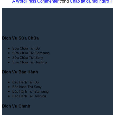
A WordPress Commenter
trong
Chào tất cả mọi người!
Dịch Vụ Sửa Chữa
Sửa Chữa Tivi LG
Sửa Chữa Tivi Samsung
Sửa Chữa Tivi Sony
Sửa Chữa Tivi Toshiba
Dịch Vụ Bảo Hành
Bảo Hành Tivi LG
Bảo hành Tivi Sony
Bảo Hành Tivi Samsung
Bảo Hành Tivi Toshiba
Dịch Vụ Chính