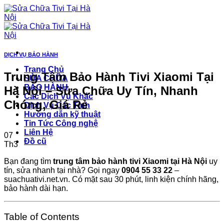
Skip
to
content
DỊCH VỤ BẢO HÀNH
Trang Chủ
Trung Tâm Bảo Hành Tivi Xiaomi Tại
SỬA CHỮA
BẢO HÀNH
Hà Nội – Sửa Chữa Uy Tín, Nhanh
Các Dịch Vụ Khác
Chóng, Giá Rẻ
Dịch Vụ Các Tỉnh
Hướng dẫn kỹ thuật
Tin Tức Công nghệ
Liên Hệ
07
Đồ cũ
Th3
Bạn đang tìm
trung tâm bảo hành tivi Xiaomi tại Hà Nội
uy
tín, sửa nhanh tại nhà? Gọi ngay
0904 55 33 22
–
suachuativi.net.vn. Có mặt sau 30 phút, linh kiện chính hãng,
bảo hành dài hạn.
Table of Contents